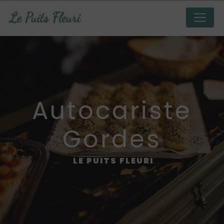
Panneau de gestion des cookies
autocariste
Gordes
LE PUITS FLEURI