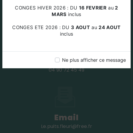
Za Le Plan Des Amandiers 84220
CONGES HIVER 2026 : DU
16 FEVRIER
au
2
BEAUMETTES
MARS
inclus
CONGES ETE 2026 : DU
3 AOUT
au
24 AOUT
inclus
Téléphone
Ne plus afficher ce message
04 90 72 45 49
Email
le.puits.fleuri@free.fr