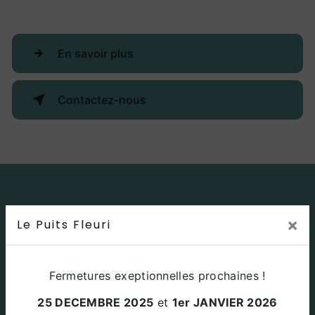
En savoir plus
Contactez-nous
×
Le Puits Fleuri
Fermetures exeptionnelles prochaines !
25 DECEMBRE 2025
et
1er JANVIER 2026
Adresse