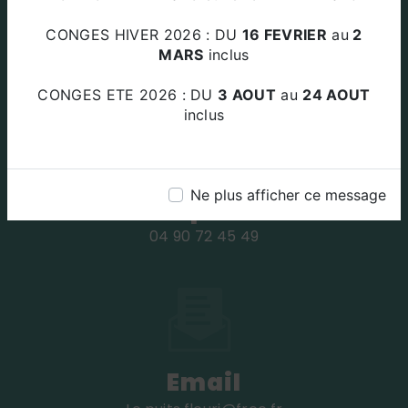
Adresse
CONGES HIVER 2026 : DU
16 FEVRIER
au
2
Za Le Plan Des Amandiers 84220
MARS
inclus
BEAUMETTES
CONGES ETE 2026 : DU
3 AOUT
au
24 AOUT
inclus
Ne plus afficher ce message
Téléphone
04 90 72 45 49
Email