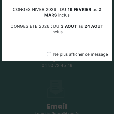
Adresse
CONGES HIVER 2026 : DU
16 FEVRIER
au
2
Za Le Plan Des Amandiers 84220
MARS
inclus
BEAUMETTES
CONGES ETE 2026 : DU
3 AOUT
au
24 AOUT
inclus
Ne plus afficher ce message
Téléphone
04 90 72 45 49
Email
le.puits.fleuri@free.fr