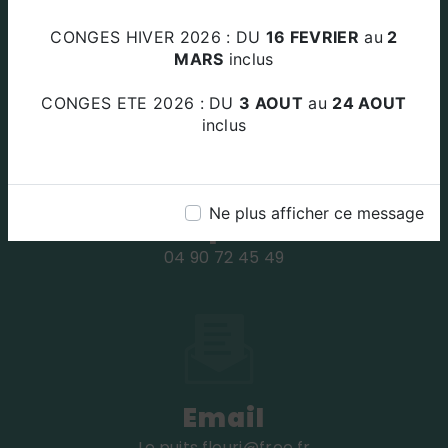
Adresse
CONGES HIVER 2026 : DU
16 FEVRIER
au
2
Za Le Plan Des Amandiers 84220
MARS
inclus
BEAUMETTES
CONGES ETE 2026 : DU
3 AOUT
au
24 AOUT
inclus
Ne plus afficher ce message
Téléphone
04 90 72 45 49
Email
le.puits.fleuri@free.fr