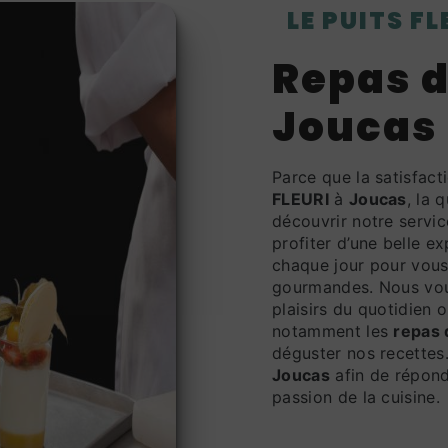
LE PUITS F
repas d'entreprise à
Joucas
Parce que la satisfac
FLEURI
à
Joucas
, la 
découvrir notre servic
profiter d’une belle e
chaque jour pour vous 
gourmandes. Nous vou
plaisirs du quotidien 
notamment les
repas 
déguster nos recettes
Joucas
afin de répond
passion de la cuisine.