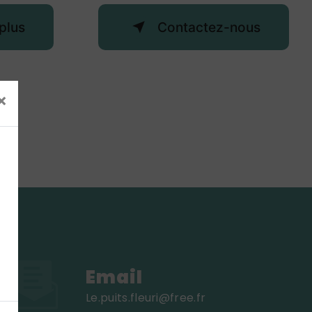
plus
Contactez-nous
×
Email
le.puits.fleuri@free.fr