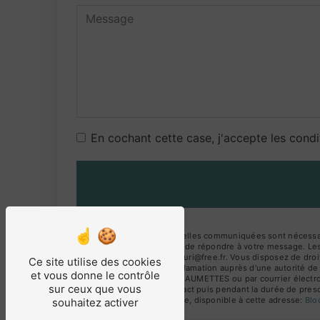
En cochant cette case, j'accepte les condi
** Les données personnelles communiquées sont nécessaires
traitants dans le seul but de répondre à votre message. 
BEAUMETTES le.puits.fleuri@free.fr. Vous disposez de droits
Ce site utilise des cookies
droit d’introduire une réclamation auprès d’une autorité de
et vous donne le contrôle
Des Amandiers 84220 BEAUMETTES ou par courrier électroniq
sur ceux que vous
période de prise de contact puis pendant la durée de prescr
démarchage téléphonique, disponible à cette adresse:
Bl
souhaitez activer