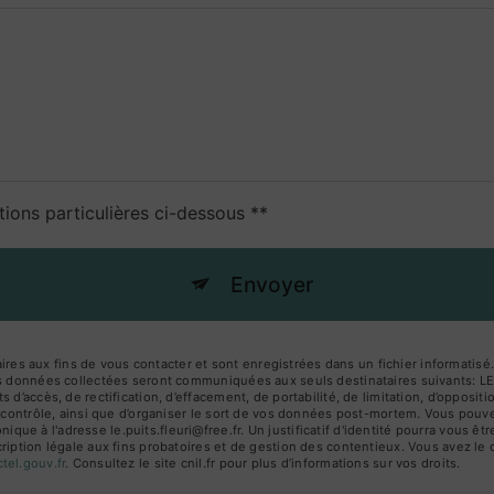
tions particulières ci-dessous **
Envoyer
 aux fins de vous contacter et sont enregistrées dans un fichier informatisé.
Les données collectées seront communiquées aux seuls destinataires suivants: 
 d’accès, de rectification, d’effacement, de portabilité, de limitation, d’opposi
 contrôle, ainsi que d’organiser le sort de vos données post-mortem. Vous pouvez
ue à l'adresse le.puits.fleuri@free.fr. Un justificatif d'identité pourra vous
iption légale aux fins probatoires et de gestion des contentieux. Vous avez le dr
octel.gouv.fr
. Consultez le site cnil.fr pour plus d’informations sur vos droits.