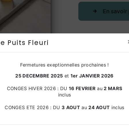
En savoir 
Le Puits Fleuri
Fermetures exeptionnelles prochaines !
25 DECEMBRE 2025
et
1er JANVIER 2026
CONGES HIVER 2026 : DU
16 FEVRIER
au
2 MARS
inclus
CONGES ETE 2026 : DU
3 AOUT
au
24 AOUT
inclus
Téléphone
04 90 72 45 49