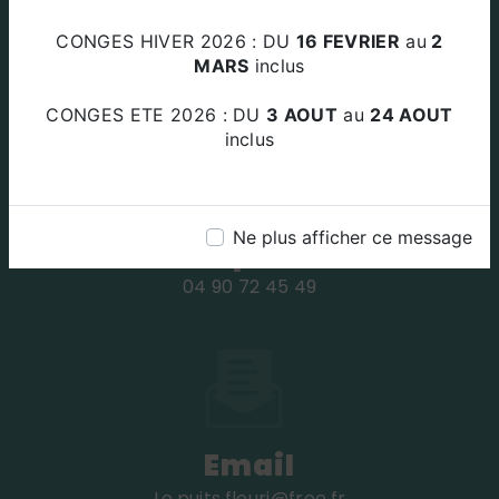
Adresse
CONGES HIVER 2026 : DU
16 FEVRIER
au
2
Za Le Plan Des Amandiers 84220
MARS
inclus
BEAUMETTES
CONGES ETE 2026 : DU
3 AOUT
au
24 AOUT
inclus
Ne plus afficher ce message
Téléphone
04 90 72 45 49
Email
le.puits.fleuri@free.fr