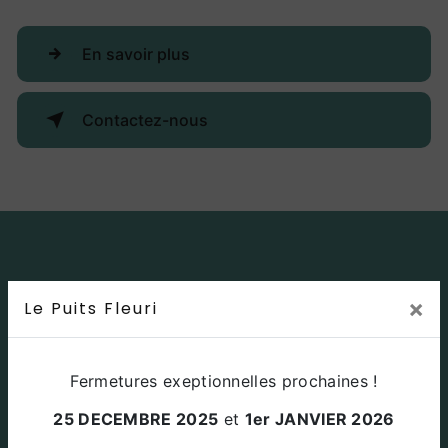
En savoir plus
Contactez-nous
×
Le Puits Fleuri
Fermetures exeptionnelles prochaines !
Adresse
25 DECEMBRE 2025
et
1er JANVIER 2026