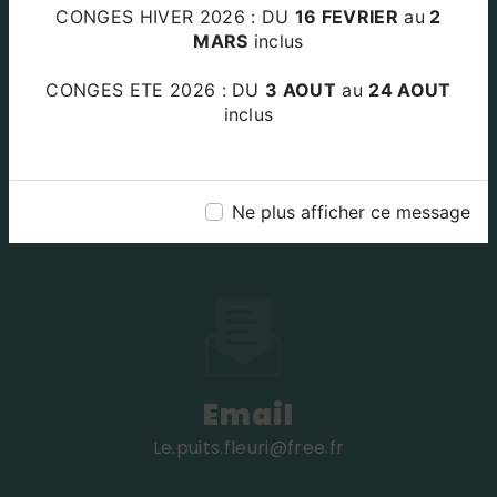
Za Le Plan Des Amandiers 84220
CONGES HIVER 2026 : DU
16 FEVRIER
au
2
BEAUMETTES
MARS
inclus
CONGES ETE 2026 : DU
3 AOUT
au
24 AOUT
inclus
Téléphone
Ne plus afficher ce message
04 90 72 45 49
Email
le.puits.fleuri@free.fr