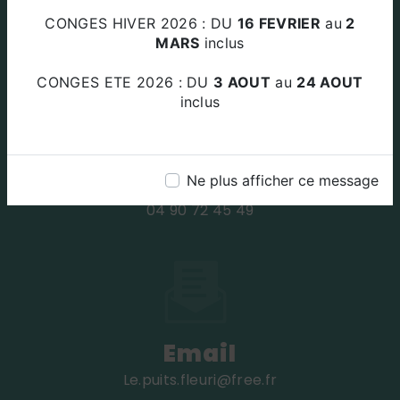
Za Le Plan Des Amandiers 84220
CONGES HIVER 2026 : DU
16 FEVRIER
au
2
BEAUMETTES
MARS
inclus
CONGES ETE 2026 : DU
3 AOUT
au
24 AOUT
inclus
Téléphone
Ne plus afficher ce message
04 90 72 45 49
Email
le.puits.fleuri@free.fr