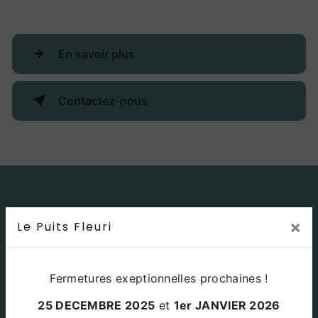
En savoir plus
Contactez-nous
×
Le Puits Fleuri
Fermetures exeptionnelles prochaines !
25 DECEMBRE 2025
et
1er JANVIER 2026
Adresse