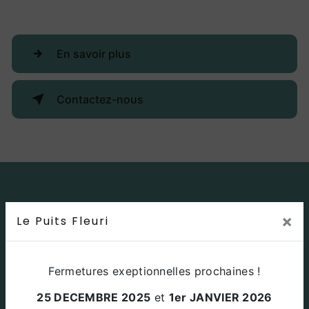
En savoir plus
Contactez-nous
×
Le Puits Fleuri
Fermetures exeptionnelles prochaines !
25 DECEMBRE 2025
et
1er JANVIER 2026
Adresse