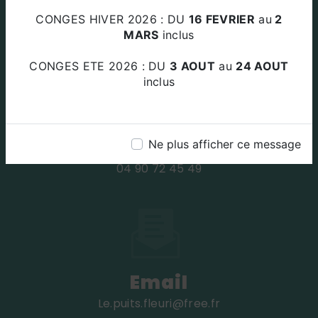
Za Le Plan Des Amandiers 84220
CONGES HIVER 2026 : DU
16 FEVRIER
au
2
BEAUMETTES
MARS
inclus
CONGES ETE 2026 : DU
3 AOUT
au
24 AOUT
inclus
Téléphone
Ne plus afficher ce message
04 90 72 45 49
Email
le.puits.fleuri@free.fr