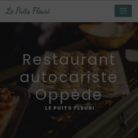
Panneau de gestion des cookies
restaurant
autocariste
Oppède
LE PUITS FLEURI