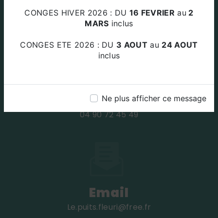
Za Le Plan Des Amandiers 84220
CONGES HIVER 2026 : DU
16 FEVRIER
au
2
BEAUMETTES
MARS
inclus
CONGES ETE 2026 : DU
3 AOUT
au
24 AOUT
inclus
Téléphone
Ne plus afficher ce message
04 90 72 45 49
Email
le.puits.fleuri@free.fr