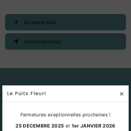
En savoir plus
Contactez-nous
×
Le Puits Fleuri
Fermetures exeptionnelles prochaines !
25 DECEMBRE 2025
et
1er JANVIER 2026
Adresse