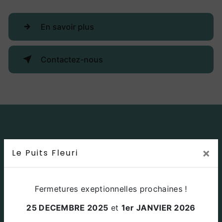
En savoir plus
Contactez-nous
×
Le Puits Fleuri
Fermetures exeptionnelles prochaines !
Adresse
25 DECEMBRE 2025
et
1er JANVIER 2026