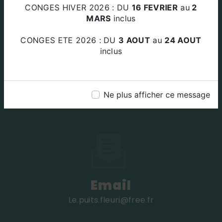
Za Le Plan Des Amandiers 84220
CONGES HIVER 2026 : DU
16 FEVRIER
au
2
BEAUMETTES
MARS
inclus
CONGES ETE 2026 : DU
3 AOUT
au
24 AOUT
inclus
Téléphone
Ne plus afficher ce message
04 90 72 45 49
Email
le.puits.fleuri@free.fr