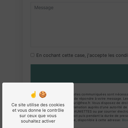
En cochant cette case, j'accepte les condi
** Les données personnelles communiquées sont nécessaires
traitants dans le seul but de répondre à votre message. 
BEAUMETTES le.puits.fleuri@free.fr. Vous disposez de droits
Ce site utilise des cookies
droit d’introduire une réclamation auprès d’une autorité de
et vous donne le contrôle
Des Amandiers 84220 BEAUMETTES ou par courrier électroniq
sur ceux que vous
période de prise de contact puis pendant la durée de prescr
démarchage téléphonique, disponible à cette adresse:
Bl
souhaitez activer