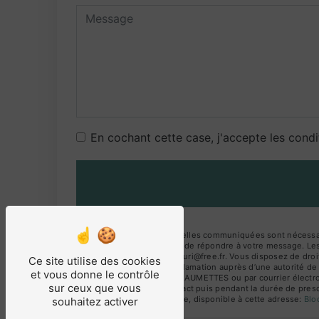
En cochant cette case, j'accepte les condi
** Les données personnelles communiquées sont nécessaires
traitants dans le seul but de répondre à votre message. 
BEAUMETTES le.puits.fleuri@free.fr. Vous disposez de droits
Ce site utilise des cookies
droit d’introduire une réclamation auprès d’une autorité de
et vous donne le contrôle
Des Amandiers 84220 BEAUMETTES ou par courrier électroniq
sur ceux que vous
période de prise de contact puis pendant la durée de prescr
démarchage téléphonique, disponible à cette adresse:
Bl
souhaitez activer