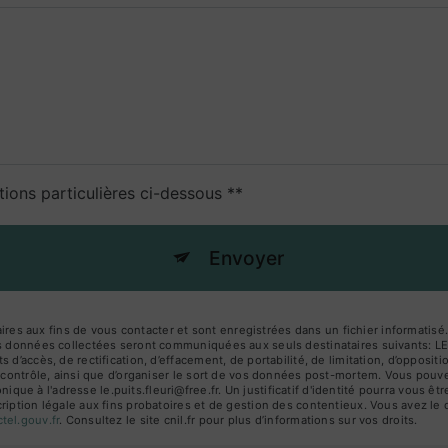
tions particulières ci-dessous **
Envoyer
 aux fins de vous contacter et sont enregistrées dans un fichier informatisé.
Les données collectées seront communiquées aux seuls destinataires suivants: 
 d’accès, de rectification, d’effacement, de portabilité, de limitation, d’opposi
 contrôle, ainsi que d’organiser le sort de vos données post-mortem. Vous pouvez
ue à l'adresse le.puits.fleuri@free.fr. Un justificatif d'identité pourra vous
iption légale aux fins probatoires et de gestion des contentieux. Vous avez le dr
octel.gouv.fr
. Consultez le site cnil.fr pour plus d’informations sur vos droits.