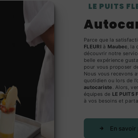
LE PUITS F
autoca
Parce que la satisfac
FLEURI
à
Maubec
, la
découvrir notre servic
belle expérience gusta
pour vous proposer de
Nous vous recevons av
quotidien ou lors de 
autocariste
. Alors, v
équipes de
LE PUITS 
à vos besoins et parta
En savoir 