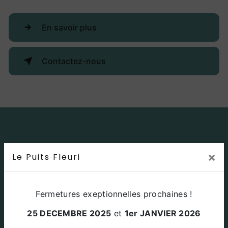
En savoir plus
Contactez-nous
×
Le Puits Fleuri
Fermetures exeptionnelles prochaines !
Adresse
25 DECEMBRE 2025
et
1er JANVIER 2026