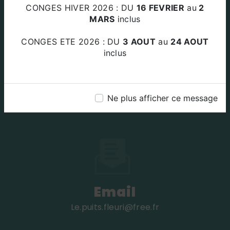
Za Le Plan Des Amandiers 84220
CONGES HIVER 2026 : DU
16 FEVRIER
au
2
BEAUMETTES
MARS
inclus
CONGES ETE 2026 : DU
3 AOUT
au
24 AOUT
inclus
Téléphone
Ne plus afficher ce message
04 90 72 45 49
Email
le.puits.fleuri@free.fr