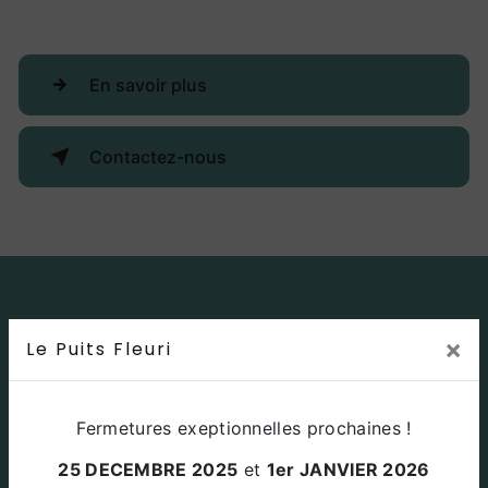
En savoir plus
Contactez-nous
×
Le Puits Fleuri
Fermetures exeptionnelles prochaines !
25 DECEMBRE 2025
et
1er JANVIER 2026
Adresse