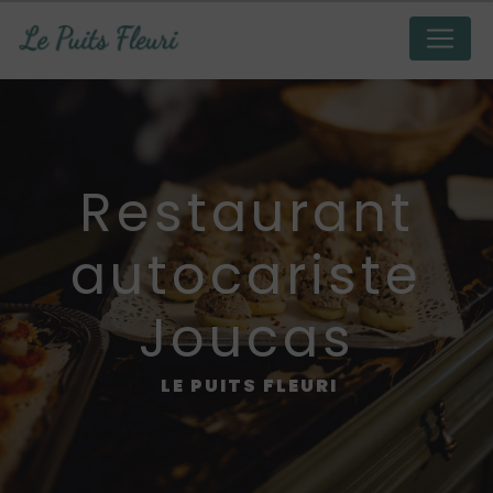
Panneau de gestion des cookies
restaurant
autocariste
Joucas
LE PUITS FLEURI