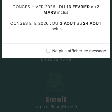
Za Le Plan Des Amandiers 84220
CONGES HIVER 2026 : DU
16 FEVRIER
au
2
BEAUMETTES
MARS
inclus
CONGES ETE 2026 : DU
3 AOUT
au
24 AOUT
inclus
Téléphone
Ne plus afficher ce message
04 90 72 45 49
Email
le.puits.fleuri@free.fr